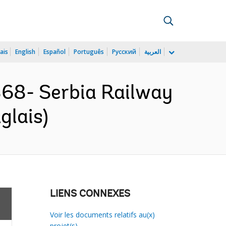
ais
English
Español
Português
Русский
العربية
68- Serbia Railway
glais)
LIENS CONNEXES
Voir les documents relatifs au(x)
projet(s)