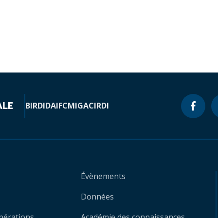
BIRD
IDA
IFC
MIGA
CIRDI
Évènements
Données
opérations
Académie des connaissances