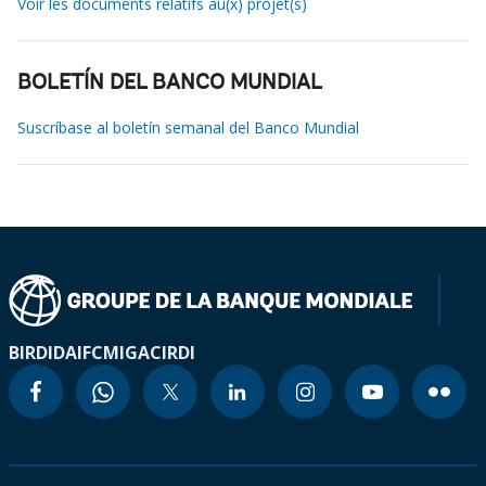
Voir les documents relatifs au(x) projet(s)
BOLETÍN DEL BANCO MUNDIAL
Suscríbase al boletín semanal del Banco Mundial
BIRD
IDA
IFC
MIGA
CIRDI