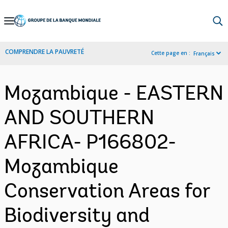
Skip
to
Main
COMPRENDRE LA PAUVRETÉ
Cette page en :
Français
Navigation
Mozambique - EASTERN
AND SOUTHERN
AFRICA- P166802-
Mozambique
Conservation Areas for
Biodiversity and