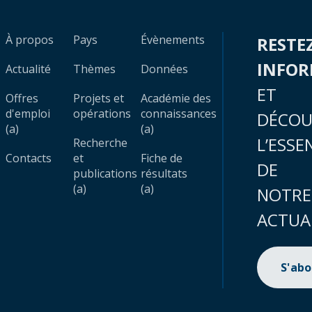
À propos
Pays
Évènements
RESTE
INFO
Actualité
Thèmes
Données
ET
Offres
Projets et
Académie des
d'emploi
opérations
connaissances
DÉCOU
(a)
(a)
L’ESSE
Recherche
Contacts
et
Fiche de
DE
publications
résultats
(a)
(a)
NOTRE
ACTUA
S'ab