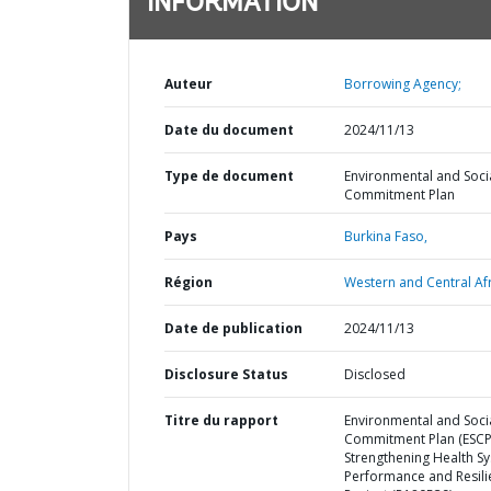
INFORMATION
Auteur
Borrowing Agency;
Date du document
2024/11/13
Type de document
Environmental and Soci
Commitment Plan
Pays
Burkina Faso,
Région
Western and Central Afr
Date de publication
2024/11/13
Disclosure Status
Disclosed
Titre du rapport
Environmental and Soci
Commitment Plan (ESCP
Strengthening Health S
Performance and Resili