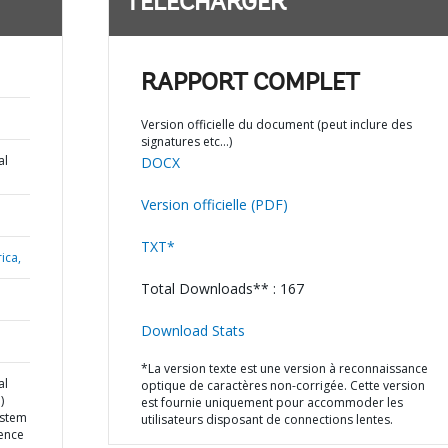
TÉLÉCHARGER
RAPPORT COMPLET
Version officielle du document (peut inclure des
signatures etc…)
al
DOCX
Version officielle (PDF)
TXT*
ica,
Total Downloads** : 167
Download Stats
*La version texte est une version à reconnaissance
al
optique de caractères non-corrigée. Cette version
)
est fournie uniquement pour accommoder les
ystem
utilisateurs disposant de connections lentes.
ence