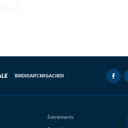
BIRD
IDA
IFC
MIGA
CIRDI
Évènements