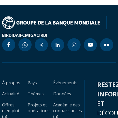
BIRD
IDA
IFC
MIGA
CIRDI
À propos
Pays
Évènements
RESTE
INFO
Actualité
Thèmes
Données
ET
Offres
Projets et
Académie des
d'emploi
opérations
connaissances
DÉCOU
(a)
(a)