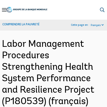
Skip
to
Main
COMPRENDRE LA PAUVRETÉ
Cette page en :
Français
Navigation
Labor Management
Procedures
Strengthening Health
System Performance
and Resilience Project
(P180539) (français)