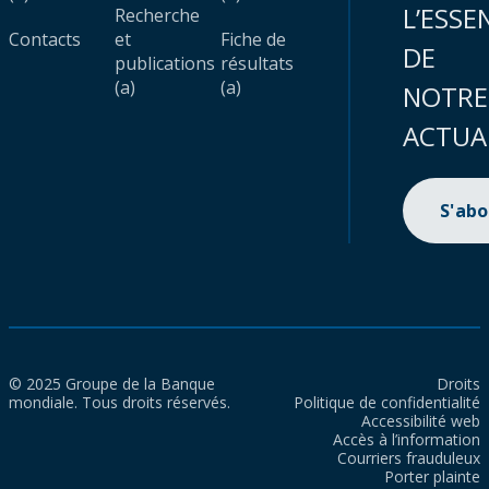
L’ESSE
Recherche
Contacts
et
Fiche de
DE
publications
résultats
(a)
(a)
NOTRE
ACTUA
S'ab
© 2025 Groupe de la Banque
Droits
mondiale. Tous droits réservés.
Politique de confidentialité
Accessibilité web
Accès à l’information
Courriers frauduleux
Porter plainte