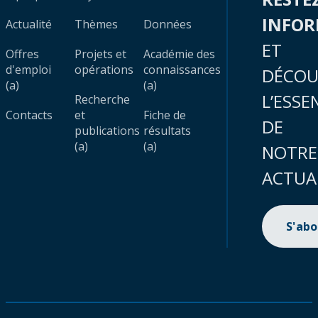
INFO
Actualité
Thèmes
Données
ET
Offres
Projets et
Académie des
d'emploi
opérations
connaissances
DÉCOU
(a)
(a)
L’ESSE
Recherche
Contacts
et
Fiche de
DE
publications
résultats
(a)
(a)
NOTRE
ACTUA
S'ab