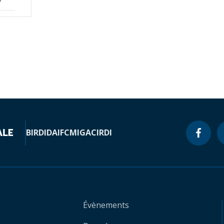
7
BIRD
IDA
IFC
MIGA
CIRDI
Évènements