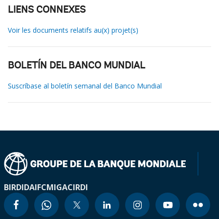
LIENS CONNEXES
Voir les documents relatifs au(x) projet(s)
BOLETÍN DEL BANCO MUNDIAL
Suscríbase al boletín semanal del Banco Mundial
BIRD
IDA
IFC
MIGA
CIRDI