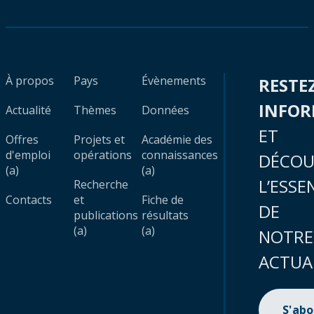
À propos
Pays
Évènements
RESTE
INFO
Actualité
Thèmes
Données
ET
Offres
Projets et
Académie des
d'emploi
opérations
connaissances
DÉCOU
(a)
(a)
L’ESSE
Recherche
Contacts
et
Fiche de
DE
publications
résultats
(a)
(a)
NOTRE
ACTUA
S'ab