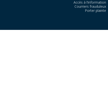
Accès à l’information
Courriers frauduleux
Porter plainte