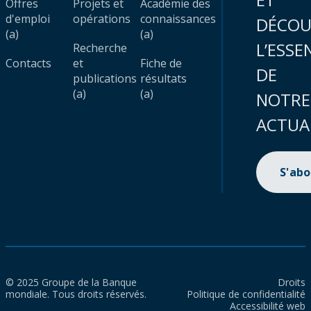
Offres
Projets et
Académie des
d'emploi
opérations
connaissances
DÉCOU
(a)
(a)
L’ESSE
Recherche
Contacts
et
Fiche de
DE
publications
résultats
(a)
(a)
NOTRE
ACTUA
S'ab
© 2025 Groupe de la Banque
Droits
mondiale. Tous droits réservés.
Politique de confidentialité
Accessibilité web