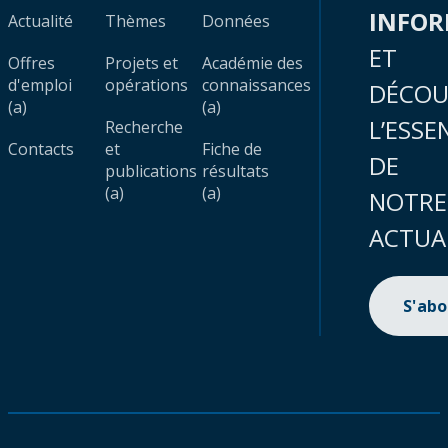
INFO
Actualité
Thèmes
Données
ET
Offres
Projets et
Académie des
d'emploi
opérations
connaissances
DÉCOU
(a)
(a)
L’ESSE
Recherche
Contacts
et
Fiche de
DE
publications
résultats
(a)
(a)
NOTRE
ACTUA
S'ab