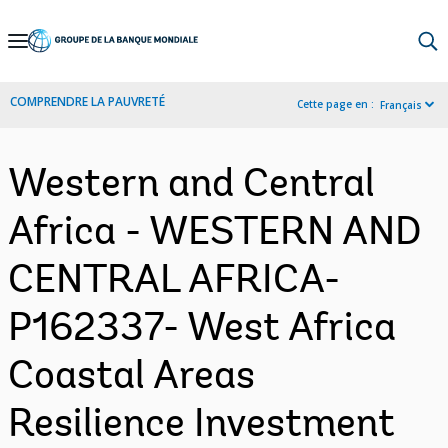
Skip
to
Main
COMPRENDRE LA PAUVRETÉ
Cette page en :
Français
Navigation
Western and Central
Africa - WESTERN AND
CENTRAL AFRICA-
P162337- West Africa
Coastal Areas
Resilience Investment