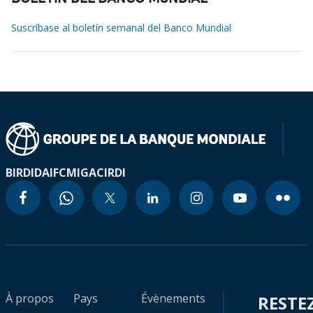
Suscríbase al boletín semanal del Banco Mundial
BIRD
IDA
IFC
MIGA
CIRDI
À propos
Pays
Évènements
RESTE