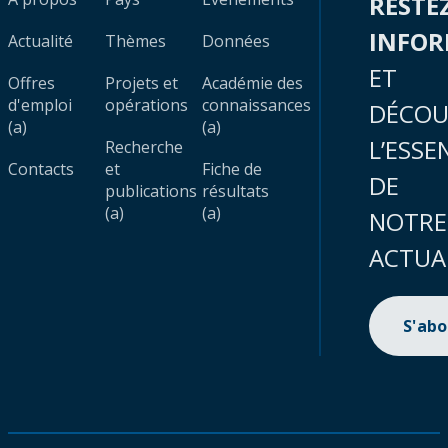
RESTE
INFO
Actualité
Thèmes
Données
ET
Offres
Projets et
Académie des
d'emploi
opérations
connaissances
DÉCOU
(a)
(a)
L’ESSE
Recherche
Contacts
et
Fiche de
DE
publications
résultats
(a)
(a)
NOTRE
ACTUA
S'ab