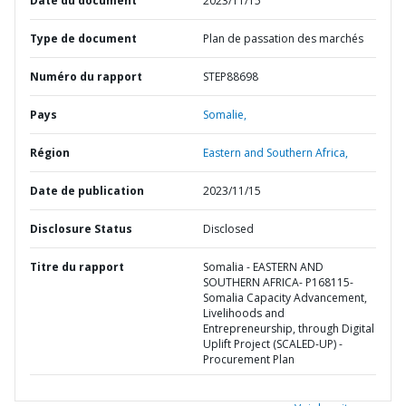
Date du document
2023/11/15
Type de document
Plan de passation des marchés
Numéro du rapport
STEP88698
Pays
Somalie,
Région
Eastern and Southern Africa,
Date de publication
2023/11/15
Disclosure Status
Disclosed
Titre du rapport
Somalia - EASTERN AND
SOUTHERN AFRICA- P168115-
Somalia Capacity Advancement,
Livelihoods and
Entrepreneurship, through Digital
Uplift Project (SCALED-UP) -
Procurement Plan