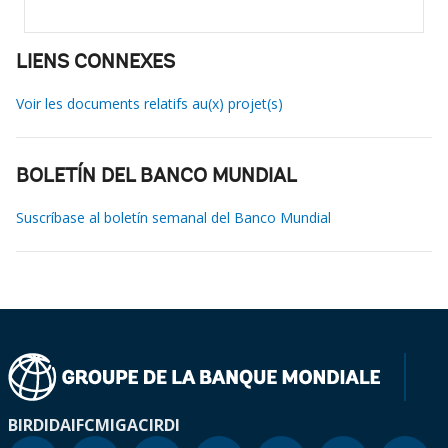
LIENS CONNEXES
Voir les documents relatifs au(x) projet(s)
BOLETÍN DEL BANCO MUNDIAL
Suscríbase al boletín semanal del Banco Mundial
BIRD
IDA
IFC
MIGA
CIRDI