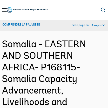
Skip
to
Main
COMPRENDRE LA PAUVRETÉ
Cette page en :
Français
Navigation
Somalia - EASTERN
AND SOUTHERN
AFRICA- P168115-
Somalia Capacity
Advancement,
Livelihoods and