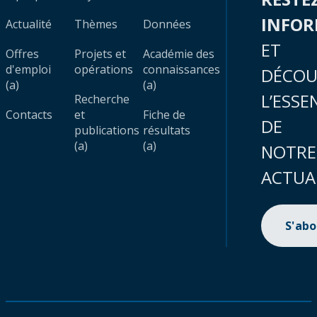
INFO
Actualité
Thèmes
Données
ET
Offres
Projets et
Académie des
d'emploi
opérations
connaissances
DÉCOU
(a)
(a)
L’ESSE
Recherche
Contacts
et
Fiche de
DE
publications
résultats
(a)
(a)
NOTRE
ACTUA
S'ab