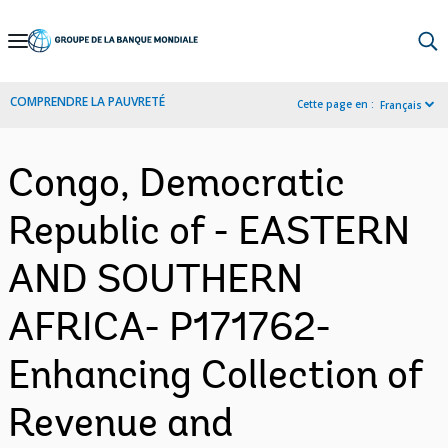
Skip
to
Main
COMPRENDRE LA PAUVRETÉ
Cette page en :
Français
Navigation
Congo, Democratic
Republic of - EASTERN
AND SOUTHERN
AFRICA- P171762-
Enhancing Collection of
Revenue and