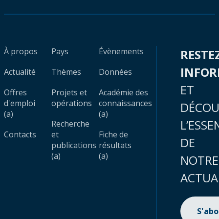
À propos
Pays
Évènements
RESTE
INFO
Actualité
Thèmes
Données
ET
Offres
Projets et
Académie des
d'emploi
opérations
connaissances
DÉCOU
(a)
(a)
L’ESSE
Recherche
Contacts
et
Fiche de
DE
publications
résultats
(a)
(a)
NOTRE
ACTUA
S'ab