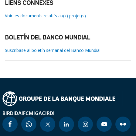
LIENS CONNEXES
Voir les documents relatifs au(x) projet(s)
BOLETÍN DEL BANCO MUNDIAL
Suscríbase al boletín semanal del Banco Mundial
BIRD
IDA
IFC
MIGA
CIRDI