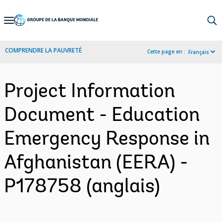
Skip
to
Main
COMPRENDRE LA PAUVRETÉ
Cette page en :
Français
Navigation
Project Information
Document - Education
Emergency Response in
Afghanistan (EERA) -
P178758 (anglais)