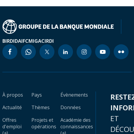
BIRD
IDA
IFC
MIGA
CIRDI
À propos
Pays
Évènements
RESTE
INFO
Actualité
Thèmes
Données
ET
Offres
Projets et
Académie des
d'emploi
opérations
connaissances
DÉCOU
(a)
(a)