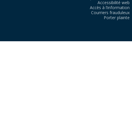
Accessibilité web
Accès à l’information
Courriers frauduleux
Porter plainte