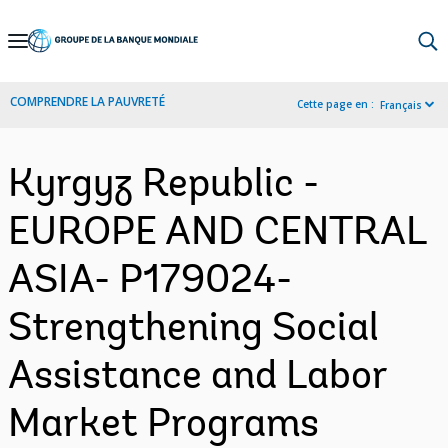
Skip
to
Main
COMPRENDRE LA PAUVRETÉ
Cette page en :
Français
Navigation
Kyrgyz Republic -
EUROPE AND CENTRAL
ASIA- P179024-
Strengthening Social
Assistance and Labor
Market Programs