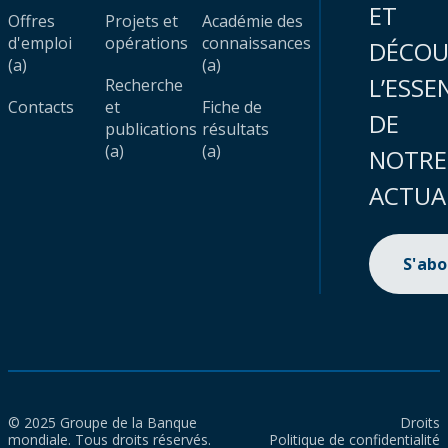
ET
Offres
Projets et
Académie des
d'emploi
opérations
connaissances
DÉCOU
(a)
(a)
L’ESSE
Recherche
Contacts
et
Fiche de
DE
publications
résultats
(a)
(a)
NOTRE
ACTUA
S'ab
© 2025 Groupe de la Banque
Droits
mondiale. Tous droits réservés.
Politique de confidentialité