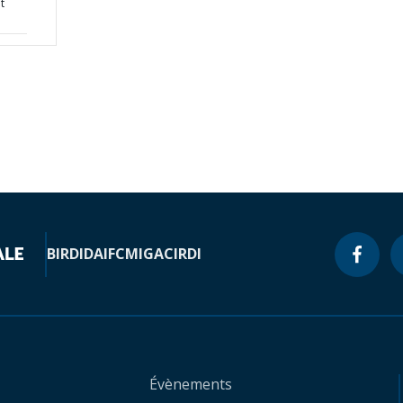
t
BIRD
IDA
IFC
MIGA
CIRDI
Évènements