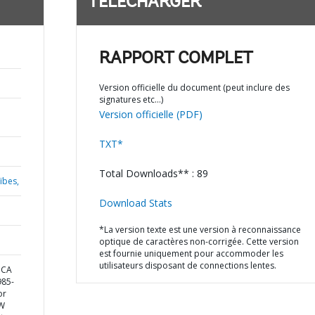
TÉLÉCHARGER
RAPPORT COMPLET
Version officielle du document (peut inclure des
signatures etc…)
Version officielle (PDF)
TXT*
Total Downloads** : 89
ïbes,
Download Stats
*La version texte est une version à reconnaissance
optique de caractères non-corrigée. Cette version
est fournie uniquement pour accommoder les
utilisateurs disposant de connections lentes.
ICA
85-
or
NW