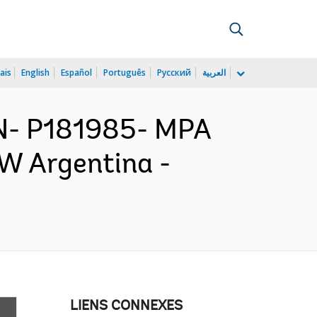
ais
English
Español
Português
Русский
العربية
N- P181985- MPA
NW Argentina -
LIENS CONNEXES