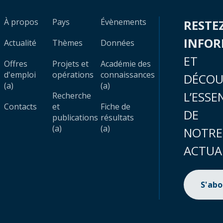
À propos
Pays
Évènements
RESTE
INFO
Actualité
Thèmes
Données
ET
Offres
Projets et
Académie des
d'emploi
opérations
connaissances
DÉCOU
(a)
(a)
L’ESSE
Recherche
Contacts
et
Fiche de
DE
publications
résultats
(a)
(a)
NOTRE
ACTUA
S'ab