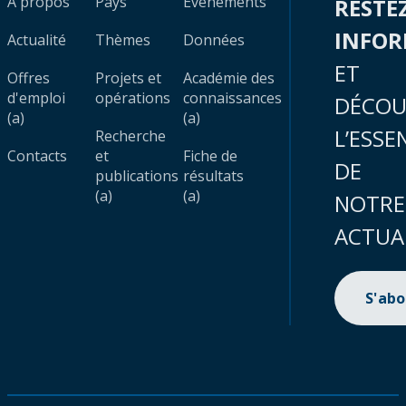
À propos
Pays
Évènements
RESTE
INFO
Actualité
Thèmes
Données
ET
Offres
Projets et
Académie des
d'emploi
opérations
connaissances
DÉCOU
(a)
(a)
L’ESSE
Recherche
Contacts
et
Fiche de
DE
publications
résultats
(a)
(a)
NOTRE
ACTUA
S'ab