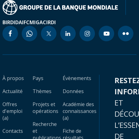
BIRD
IDA
IFC
MIGA
CIRDI
À propos
Pays
Évènements
RESTE
INFO
Actualité
Thèmes
Données
ET
Offres
Projets et
Académie des
d'emploi
opérations
connaissances
DÉCOU
(a)
(a)
L’ESSE
Recherche
Contacts
et
Fiche de
DE
publications
résultats