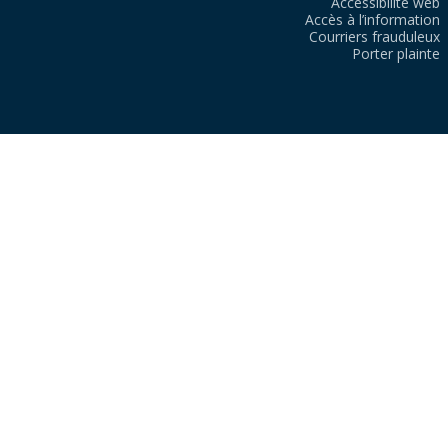
Accessibilité web
Accès à l’information
Courriers frauduleux
Porter plainte