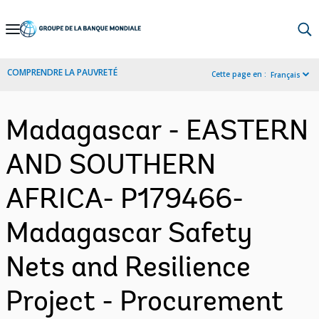
Skip
to
Main
COMPRENDRE LA PAUVRETÉ
Cette page en :
Français
Navigation
Madagascar - EASTERN
AND SOUTHERN
AFRICA- P179466-
Madagascar Safety
Nets and Resilience
Project - Procurement