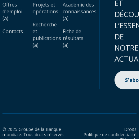
ET
Offres
Projets et
Académie des
d'emploi
opérations
connaissances
DÉCOU
(a)
(a)
L’ESSE
Recherche
Contacts
et
Fiche de
DE
publications
résultats
(a)
(a)
NOTRE
ACTUA
S'ab
© 2025 Groupe de la Banque
Droits
mondiale. Tous droits réservés.
Politique de confidentialité