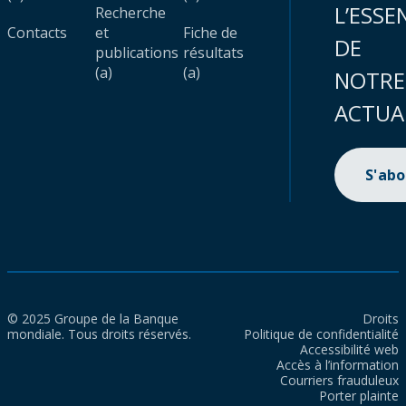
L’ESSE
Recherche
Contacts
et
Fiche de
DE
publications
résultats
(a)
(a)
NOTRE
ACTUA
S'ab
© 2025 Groupe de la Banque
Droits
mondiale. Tous droits réservés.
Politique de confidentialité
Accessibilité web
Accès à l’information
Courriers frauduleux
Porter plainte