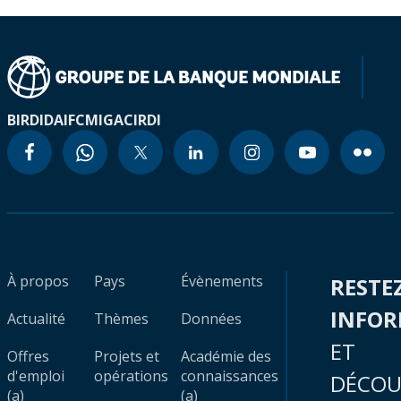
BIRD
IDA
IFC
MIGA
CIRDI
À propos
Pays
Évènements
RESTE
INFO
Actualité
Thèmes
Données
ET
Offres
Projets et
Académie des
d'emploi
opérations
connaissances
DÉCOU
(a)
(a)