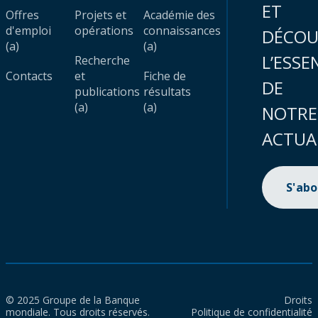
ET
Offres
Projets et
Académie des
d'emploi
opérations
connaissances
DÉCOU
(a)
(a)
L’ESSE
Recherche
Contacts
et
Fiche de
DE
publications
résultats
(a)
(a)
NOTRE
ACTUA
S'ab
© 2025 Groupe de la Banque
Droits
mondiale. Tous droits réservés.
Politique de confidentialité