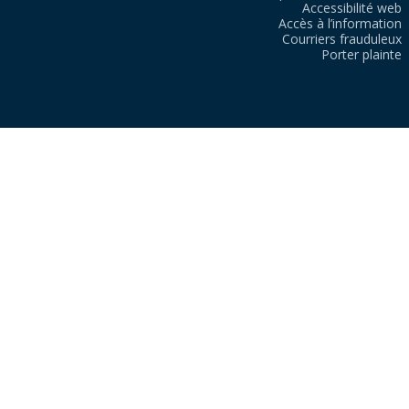
Accessibilité web
Accès à l’information
Courriers frauduleux
Porter plainte