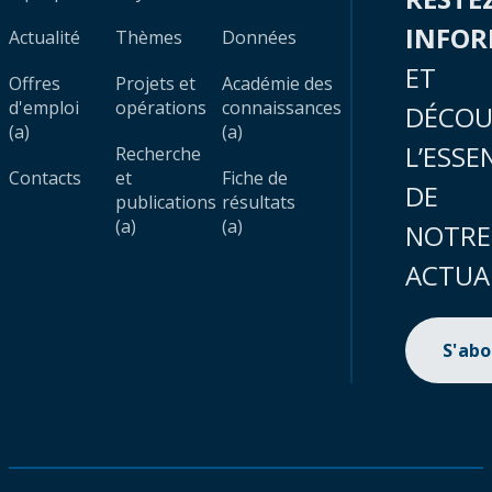
INFO
Actualité
Thèmes
Données
ET
Offres
Projets et
Académie des
d'emploi
opérations
connaissances
DÉCOU
(a)
(a)
L’ESSE
Recherche
Contacts
et
Fiche de
DE
publications
résultats
(a)
(a)
NOTRE
ACTUA
S'ab