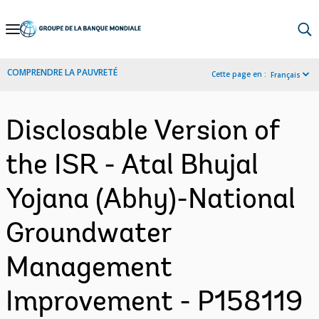
Skip
to
Main
COMPRENDRE LA PAUVRETÉ
Cette page en :
Français
Navigation
Disclosable Version of
the ISR - Atal Bhujal
Yojana (Abhy)-National
Groundwater
Management
Improvement - P158119