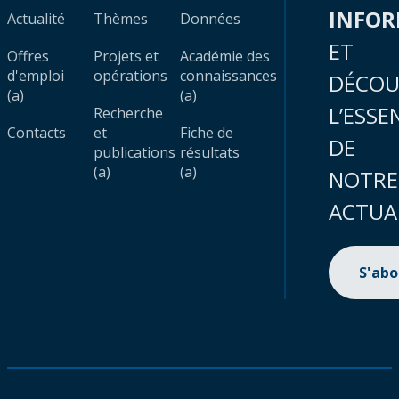
INFO
Actualité
Thèmes
Données
ET
Offres
Projets et
Académie des
d'emploi
opérations
connaissances
DÉCOU
(a)
(a)
L’ESSE
Recherche
Contacts
et
Fiche de
DE
publications
résultats
(a)
(a)
NOTRE
ACTUA
S'ab