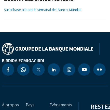
Suscríbase al boletín semanal del Banco Mundial
BIRD
IDA
IFC
MIGA
CIRDI
À propos
Pays
Évènements
RESTE