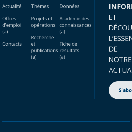
INFO
Actualité
Thèmes
Données
ET
Offres
Projets et
Académie des
d'emploi
opérations
connaissances
DÉCOU
(a)
(a)
L’ESSE
Recherche
Contacts
et
Fiche de
DE
publications
résultats
(a)
(a)
NOTRE
ACTUA
S'ab