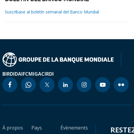
Suscríbase al boletín semanal del Banco Mundial
BIRD
IDA
IFC
MIGA
CIRDI
À propos
Pays
Évènements
RESTE