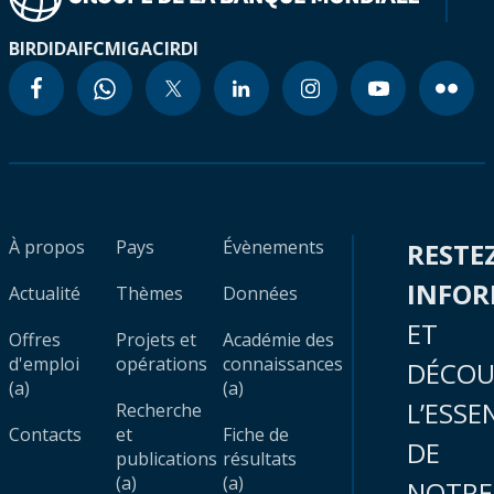
BIRD
IDA
IFC
MIGA
CIRDI
À propos
Pays
Évènements
RESTE
INFO
Actualité
Thèmes
Données
ET
Offres
Projets et
Académie des
d'emploi
opérations
connaissances
DÉCOU
(a)
(a)
L’ESSE
Recherche
Contacts
et
Fiche de
DE
publications
résultats
(a)
(a)
NOTRE