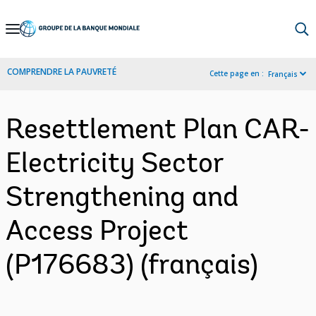
Skip
to
Main
COMPRENDRE LA PAUVRETÉ
Cette page en :
Français
Navigation
Resettlement Plan CAR-
Electricity Sector
Strengthening and
Access Project
(P176683) (français)