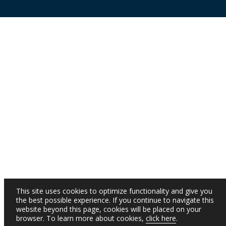
This site uses cookies to optimize functionality and give you
the best possible experience. If you continue to navigate this
website beyond this page, cookies will be placed on your
browser. To learn more about cookies,
click here
.