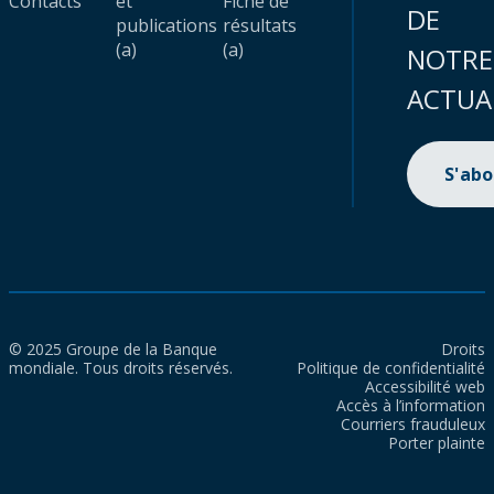
Contacts
et
Fiche de
DE
publications
résultats
(a)
(a)
NOTRE
ACTUA
S'ab
© 2025 Groupe de la Banque
Droits
mondiale. Tous droits réservés.
Politique de confidentialité
Accessibilité web
Accès à l’information
Courriers frauduleux
Porter plainte