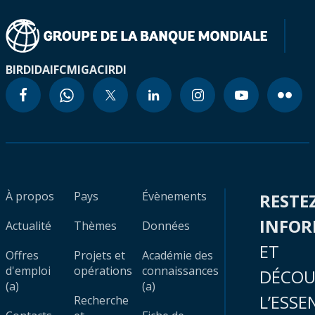
BIRD
IDA
IFC
MIGA
CIRDI
À propos
Pays
Évènements
RESTE
INFO
Actualité
Thèmes
Données
ET
Offres
Projets et
Académie des
d'emploi
opérations
connaissances
DÉCOU
(a)
(a)
L’ESSE
Recherche