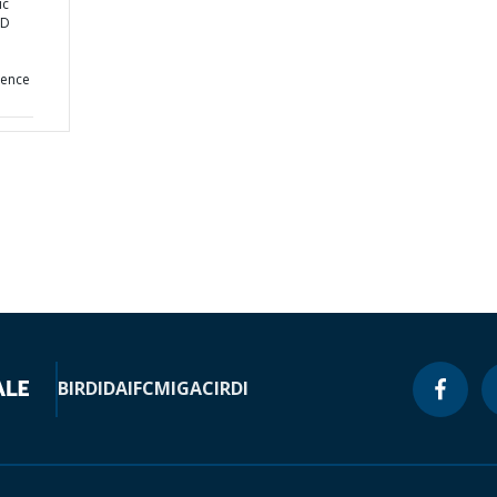
ic
ND
ience
BIRD
IDA
IFC
MIGA
CIRDI