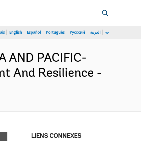
ais
English
Español
Português
Русский
العربية
IA AND PACIFIC-
 And Resilience -
LIENS CONNEXES