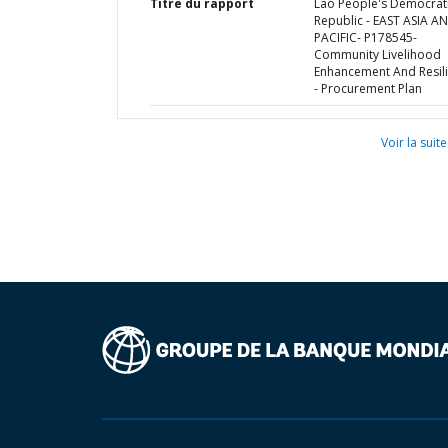
Titre du rapport
Lao People's Democrat
Republic - EAST ASIA A
PACIFIC- P178545-
Community Livelihood
Enhancement And Resil
- Procurement Plan
Voir la suite