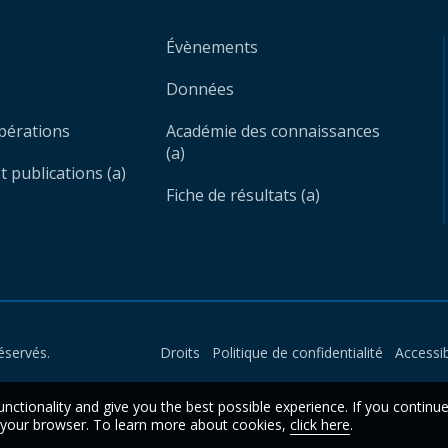
Évènements
Données
opérations
Académie des connaissances
(a)
 publications (a)
Fiche de résultats (a)
éservés.
Droits
Politique de confidentialité
Accessib
unctionality and give you the best possible experience. If you continu
n your browser. To learn more about cookies,
click here
.