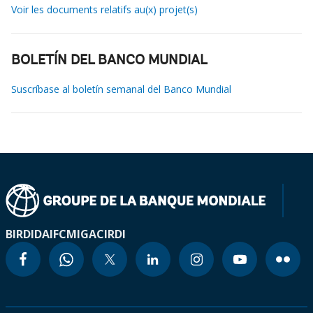
Voir les documents relatifs au(x) projet(s)
BOLETÍN DEL BANCO MUNDIAL
Suscríbase al boletín semanal del Banco Mundial
BIRD
IDA
IFC
MIGA
CIRDI