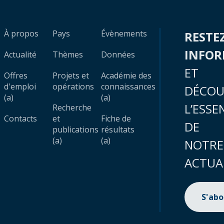
À propos
Pays
Évènements
RESTE
INFO
Actualité
Thèmes
Données
ET
Offres
Projets et
Académie des
d'emploi
opérations
connaissances
DÉCOU
(a)
(a)
L’ESSE
Recherche
Contacts
et
Fiche de
DE
publications
résultats
(a)
(a)
NOTRE
ACTUA
S'ab