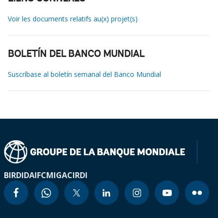
Voir les documents relatifs au(x) projet(s)
BOLETÍN DEL BANCO MUNDIAL
Suscríbase al boletín semanal del Banco Mundial
BIRD
IDA
IFC
MIGA
CIRDI