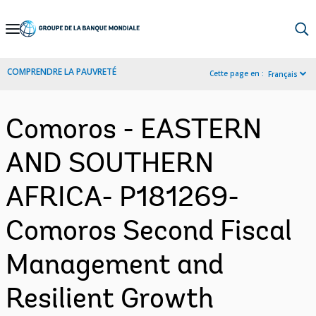
Skip
to
Main
COMPRENDRE LA PAUVRETÉ
Cette page en :
Français
Navigation
Comoros - EASTERN
AND SOUTHERN
AFRICA- P181269-
Comoros Second Fiscal
Management and
Resilient Growth