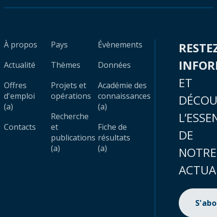
À propos
Pays
Évènements
RESTE
INFO
Actualité
Thèmes
Données
ET
Offres
Projets et
Académie des
d'emploi
opérations
connaissances
DÉCOU
(a)
(a)
L’ESSE
Recherche
Contacts
et
Fiche de
DE
publications
résultats
(a)
(a)
NOTRE
ACTUA
S'ab