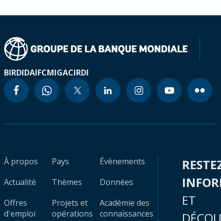
BIRD
IDA
IFC
MIGA
CIRDI
À propos
Pays
Évènements
RESTE
INFO
Actualité
Thèmes
Données
ET
Offres
Projets et
Académie des
d'emploi
opérations
connaissances
DÉCOU