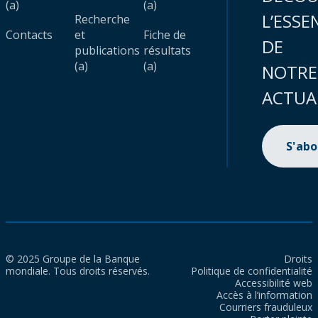
(a)
(a)
L’ESSE
Recherche
Contacts
et
Fiche de
DE
publications
résultats
(a)
(a)
NOTRE
ACTUA
S'ab
© 2025 Groupe de la Banque
Droits
mondiale. Tous droits réservés.
Politique de confidentialité
Accessibilité web
Accès à l’information
Courriers frauduleux