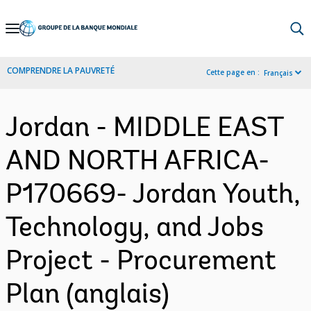
Skip
to
Main
COMPRENDRE LA PAUVRETÉ
Cette page en :
Français
Navigation
Jordan - MIDDLE EAST
AND NORTH AFRICA-
P170669- Jordan Youth,
Technology, and Jobs
Project - Procurement
Plan (anglais)