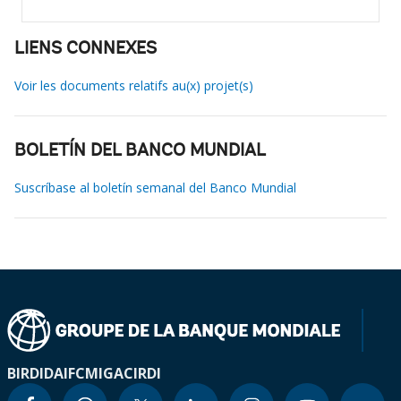
LIENS CONNEXES
Voir les documents relatifs au(x) projet(s)
BOLETÍN DEL BANCO MUNDIAL
Suscríbase al boletín semanal del Banco Mundial
BIRD
IDA
IFC
MIGA
CIRDI