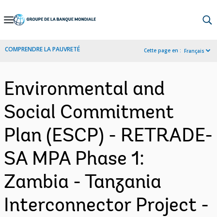
Skip
to
Main
COMPRENDRE LA PAUVRETÉ
Cette page en :
Français
Navigation
Environmental and
Social Commitment
Plan (ESCP) - RETRADE-
SA MPA Phase 1:
Zambia - Tanzania
Interconnector Project -