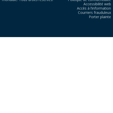
Accessibilité web
Accès à l’information
Courriers frauduleux
Porter plainte