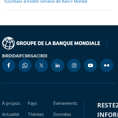
Suscríbase al boletín semanal del Banco Mundial
BIRD
IDA
IFC
MIGA
CIRDI
À propos
Pays
Évènements
RESTE
INFO
Actualité
Thèmes
Données