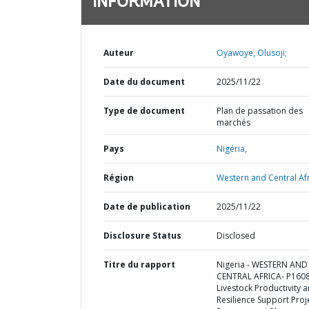
INFORMATION
Auteur
Oyawoye, Olusoji;
Date du document
2025/11/22
Type de document
Plan de passation des
marchés
Pays
Nigéria,
Région
Western and Central Afr
Date de publication
2025/11/22
Disclosure Status
Disclosed
Titre du rapport
Nigeria - WESTERN AND
CENTRAL AFRICA- P160
Livestock Productivity 
Resilience Support Proje