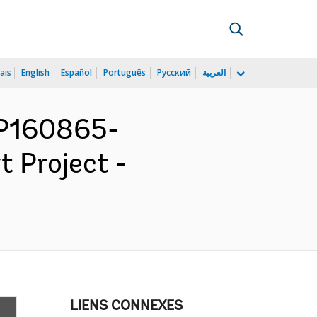
ais
English
Español
Português
Русский
العربية
 P160865-
t Project -
LIENS CONNEXES