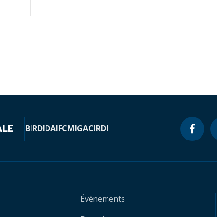
BIRD
IDA
IFC
MIGA
CIRDI
Évènements