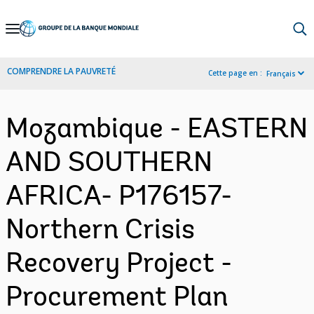
Skip
to
Main
COMPRENDRE LA PAUVRETÉ
Cette page en :
Français
Navigation
Mozambique - EASTERN
AND SOUTHERN
AFRICA- P176157-
Northern Crisis
Recovery Project -
Procurement Plan