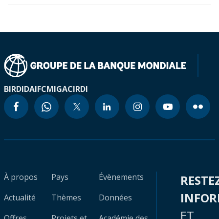
BIRD
IDA
IFC
MIGA
CIRDI
À propos
Pays
Évènements
RESTE
INFO
Actualité
Thèmes
Données
ET
Offres
Projets et
Académie des