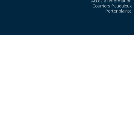
Accès à l’information
Courriers frauduleux
Porter plainte