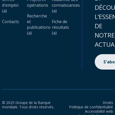
d'emploi
opérations
connaissances
DÉCOU
(a)
(a)
L’ESSE
Recherche
Contacts
et
Fiche de
DE
publications
résultats
(a)
(a)
NOTRE
ACTUA
S'ab
© 2025 Groupe de la Banque
Droits
mondiale. Tous droits réservés.
Politique de confidentialité
Accessibilité web