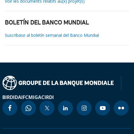
Voir les documents relatifs au(x) projet(s)
BOLETÍN DEL BANCO MUNDIAL
Suscríbase al boletín semanal del Banco Mundial
BIRD
IDA
IFC
MIGA
CIRDI