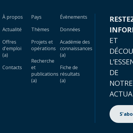
À propos
Pays
Évènements
RESTE
INFO
Actualité
Thèmes
Données
ET
Offres
Projets et
Académie des
d'emploi
opérations
connaissances
DÉCOU
(a)
(a)
L’ESSE
Recherche
Contacts
et
Fiche de
DE
publications
résultats
(a)
(a)
NOTRE
ACTUA
S'ab