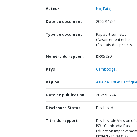
Auteur
No, Fata;
Date du document
2025/11/24
Type de document
Rapport sur l’état
d’avancement et les
résultats des projets
Numéro du rapport
ISR05930
Pays
Cambodge,
Région
Asie de l’Est et Pacifique
Date de publication
2025/11/24
Disclosure Status
Disclosed
Titre du rapport
Disclosable Version of 
ISR - Cambodia Basic
Education Improvemen
Project - P508313 -