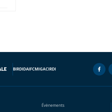
BIRD
IDA
IFC
MIGA
CIRDI
Évènements