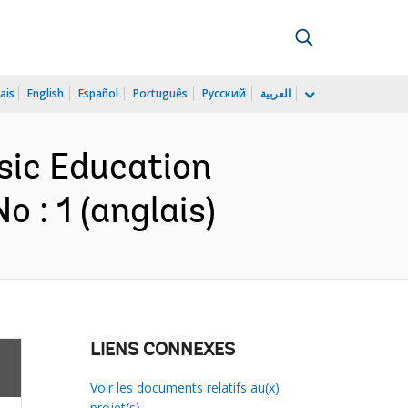
ais
English
Español
Português
Русский
العربية
sic Education
 : 1 (anglais)
LIENS CONNEXES
Voir les documents relatifs au(x)
projet(s)