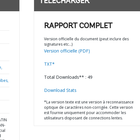
TÉLÉCHARGER
RAPPORT COMPLET
Version officielle du document (peut inclure des
signatures etc…)
Version officielle (PDF)
TXT*
e,
Total Downloads** : 49
ïbes,
Download Stats
*La version texte est une version à reconnaissance
optique de caractères non-corrigée. Cette version
est fournie uniquement pour accommoder les
utilisateurs disposant de connections lentes.
ATIN
AN-
ial
d