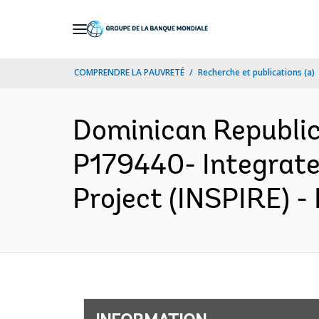
Skip
to
Main
COMPRENDRE LA PAUVRETÉ
Recherche et publications (a)
Navigation
Dominican Republi
P179440- Integrated
Project (INSPIRE) -