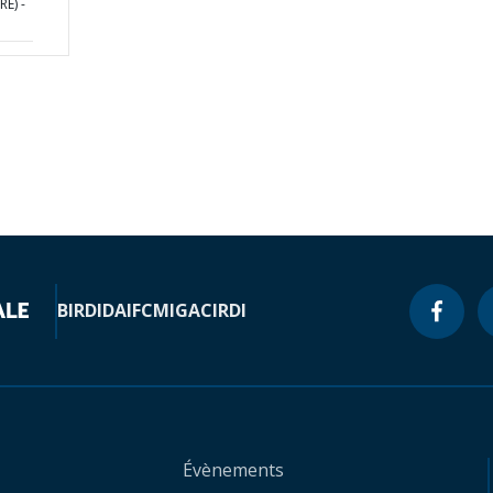
RE) -
BIRD
IDA
IFC
MIGA
CIRDI
Évènements