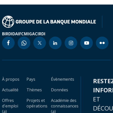
BIRD
IDA
IFC
MIGA
CIRDI
À propos
Pays
Évènements
RESTE
INFO
Actualité
Thèmes
Données
ET
Offres
Projets et
Académie des
d'emploi
opérations
connaissances
DÉCOU
(a)
(a)