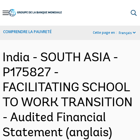
Skip
to
Main
COMPRENDRE LA PAUVRETÉ
Cette page en :
Français
Navigation
India - SOUTH ASIA -
P175827 -
FACILITATING SCHOOL
TO WORK TRANSITION
- Audited Financial
Statement (anglais)