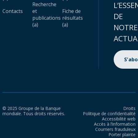
L’ESSE
Recherche
Contacts
et
Fiche de
DE
publications
résultats
(a)
(a)
NOTRE
ACTUA
S'ab
© 2025 Groupe de la Banque
Droits
mondiale. Tous droits réservés.
Politique de confidentialité
Accessibilité web
Accès à l’information
Courriers frauduleux
Porter plainte