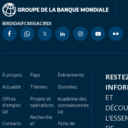
BIRD
IDA
IFC
MIGA
CIRDI
À propos
Pays
Évènements
RESTE
INFO
Actualité
Thèmes
Données
ET
Offres
Projets et
Académie des
d'emploi
opérations
connaissances
DÉCOU
(a)
(a)
L’ESSE
Recherche
Contacts
et
Fiche de