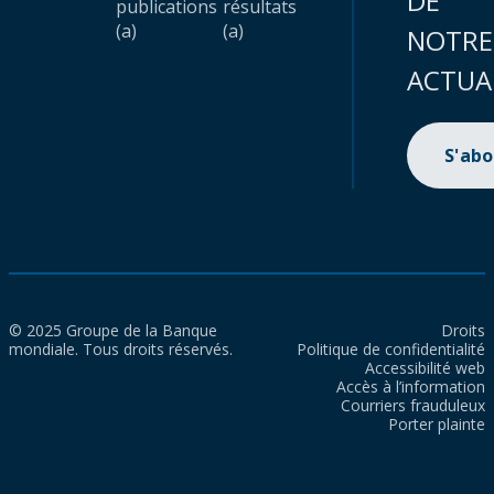
DE
publications
résultats
(a)
(a)
NOTRE
ACTUA
S'ab
© 2025 Groupe de la Banque
Droits
mondiale. Tous droits réservés.
Politique de confidentialité
Accessibilité web
Accès à l’information
Courriers frauduleux
Porter plainte