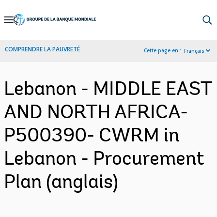
Skip
to
Main
COMPRENDRE LA PAUVRETÉ
Cette page en :
Français
Navigation
Lebanon - MIDDLE EAST
AND NORTH AFRICA-
P500390- CWRM in
Lebanon - Procurement
Plan (anglais)