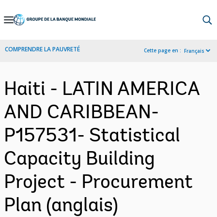
Skip
to
Main
COMPRENDRE LA PAUVRETÉ
Cette page en :
Français
Navigation
Haiti - LATIN AMERICA
AND CARIBBEAN-
P157531- Statistical
Capacity Building
Project - Procurement
Plan (anglais)