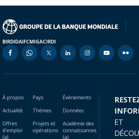
BIRD
IDA
IFC
MIGA
CIRDI
À propos
Pays
Évènements
RESTE
INFO
Actualité
Thèmes
Données
ET
Offres
Projets et
Académie des
d'emploi
opérations
connaissances
DÉCOU
(a)
(a)