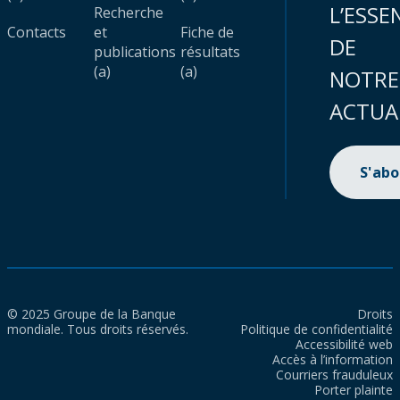
L’ESSE
Recherche
Contacts
et
Fiche de
DE
publications
résultats
(a)
(a)
NOTRE
ACTUA
S'ab
© 2025 Groupe de la Banque
Droits
mondiale. Tous droits réservés.
Politique de confidentialité
Accessibilité web
Accès à l’information
Courriers frauduleux
Porter plainte