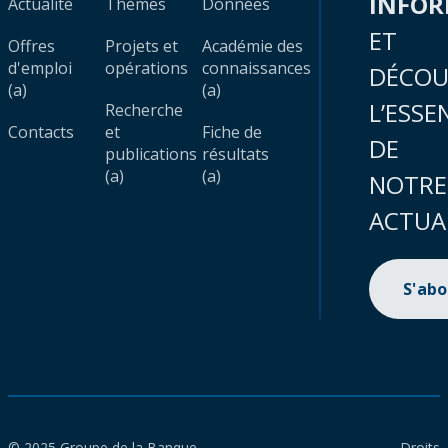
INFO
Actualité
Thèmes
Données
ET
Offres
Projets et
Académie des
d'emploi
opérations
connaissances
DÉCOU
(a)
(a)
L’ESSE
Recherche
Contacts
et
Fiche de
DE
publications
résultats
(a)
(a)
NOTRE
ACTUA
S'ab
© 2025 Groupe de la Banque
Droits