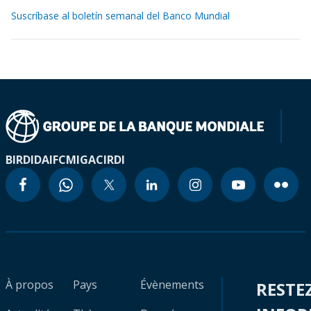
Suscríbase al boletín semanal del Banco Mundial
BIRD
IDA
IFC
MIGA
CIRDI
À propos
Pays
Évènements
RESTE