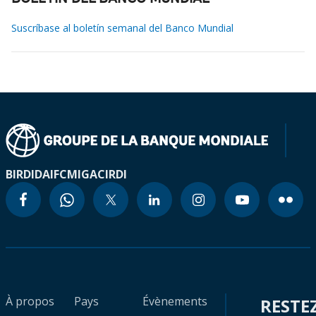
Suscríbase al boletín semanal del Banco Mundial
BIRD
IDA
IFC
MIGA
CIRDI
À propos
Pays
Évènements
RESTE