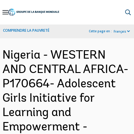
Skip
to
Main
COMPRENDRE LA PAUVRETÉ
Cette page en :
Français
Navigation
Nigeria - WESTERN
AND CENTRAL AFRICA-
P170664- Adolescent
Girls Initiative for
Learning and
Empowerment -