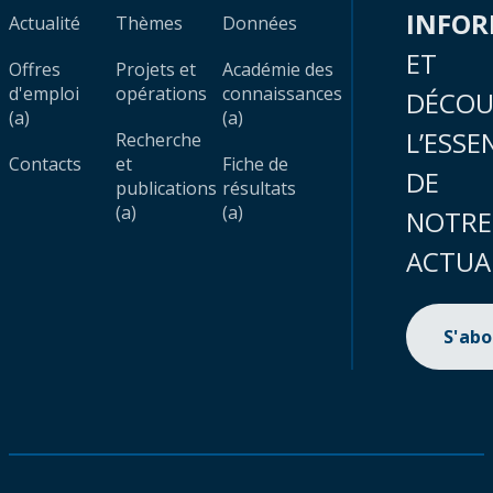
INFO
Actualité
Thèmes
Données
ET
Offres
Projets et
Académie des
d'emploi
opérations
connaissances
DÉCOU
(a)
(a)
L’ESSE
Recherche
Contacts
et
Fiche de
DE
publications
résultats
(a)
(a)
NOTRE
ACTUA
S'ab