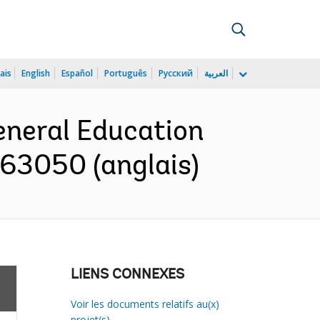
ais
English
Español
Português
Русский
العربية
eneral Education
163050 (anglais)
LIENS CONNEXES
Voir les documents relatifs au(x)
projet(s)