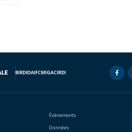
BIRD
IDA
IFC
MIGA
CIRDI
Évènements
Données