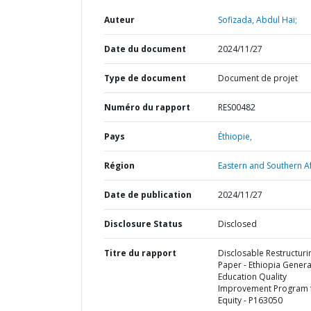
Auteur
Sofizada, Abdul Hai;
Date du document
2024/11/27
Type de document
Document de projet
Numéro du rapport
RES00482
Pays
Éthiopie,
Région
Eastern and Southern Af
Date de publication
2024/11/27
Disclosure Status
Disclosed
Titre du rapport
Disclosable Restructuri
Paper - Ethiopia Genera
Education Quality
Improvement Program 
Equity - P163050