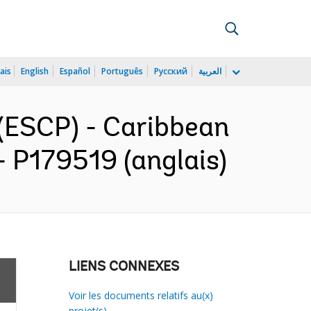
ais
English
Español
Português
Русский
العربية
(ESCP) - Caribbean
- P179519 (anglais)
LIENS CONNEXES
Voir les documents relatifs au(x)
projet(s)