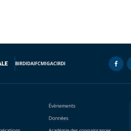
BIRD
IDA
IFC
MIGA
CIRDI
Évènements
Données
opérations
Académie des connaissances