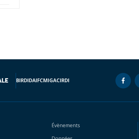
BIRD
IDA
IFC
MIGA
CIRDI
Évènements
Données