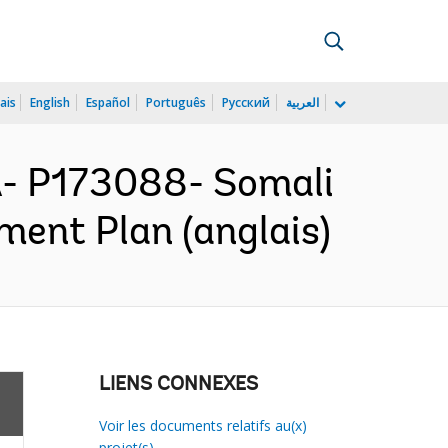
ais
English
Español
Português
Русский
العربية
 P173088- Somali
ment Plan (anglais)
LIENS CONNEXES
Voir les documents relatifs au(x)
projet(s)