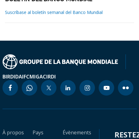
Suscríbase al boletín semanal del Banco Mundial
BIRD
IDA
IFC
MIGA
CIRDI
À propos
Pays
Évènements
RESTE