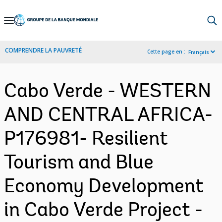
Skip
to
Main
COMPRENDRE LA PAUVRETÉ
Cette page en :
Français
Navigation
Cabo Verde - WESTERN
AND CENTRAL AFRICA-
P176981- Resilient
Tourism and Blue
Economy Development
in Cabo Verde Project -