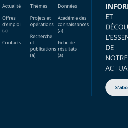
INFO
Actualité
Thèmes
Données
ET
Offres
Projets et
Académie des
d'emploi
opérations
connaissances
DÉCOU
(a)
(a)
L’ESSE
Recherche
Contacts
et
Fiche de
DE
publications
résultats
(a)
(a)
NOTRE
ACTUA
S'ab