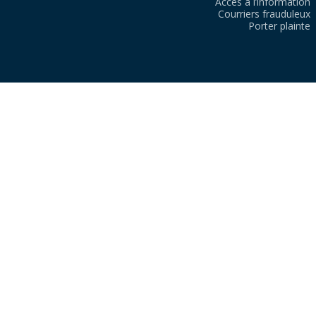
Accès à l’information
Courriers frauduleux
Porter plainte