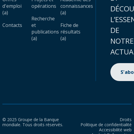
d'emploi
opérations
connaissances
DÉCOU
(a)
(a)
L’ESSE
Recherche
Contacts
et
Fiche de
DE
publications
résultats
(a)
(a)
NOTRE
ACTUA
S'ab
© 2025 Groupe de la Banque
Droits
mondiale. Tous droits réservés.
Politique de confidentialité
Accessibilité web