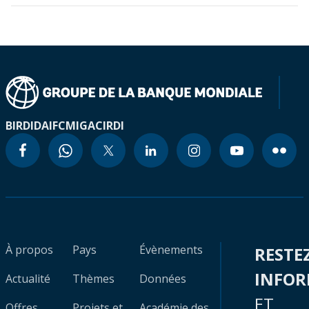
BIRD
IDA
IFC
MIGA
CIRDI
À propos
Pays
Évènements
RESTE
INFO
Actualité
Thèmes
Données
ET
Offres
Projets et
Académie des