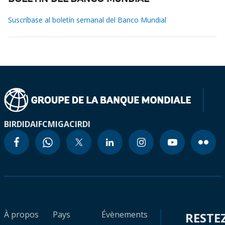
Suscríbase al boletín semanal del Banco Mundial
BIRD
IDA
IFC
MIGA
CIRDI
À propos
Pays
Évènements
RESTE