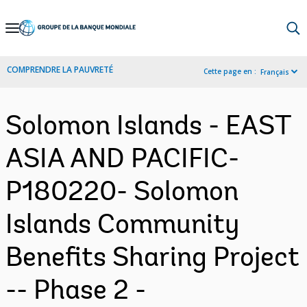
Skip
to
Main
COMPRENDRE LA PAUVRETÉ
Cette page en :
Français
Navigation
Solomon Islands - EAST
ASIA AND PACIFIC-
P180220- Solomon
Islands Community
Benefits Sharing Project
-- Phase 2 -