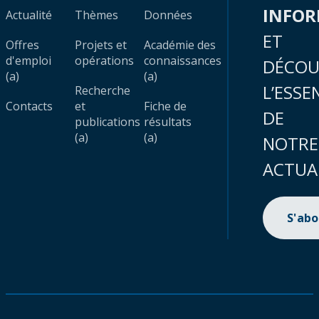
INFO
Actualité
Thèmes
Données
ET
Offres
Projets et
Académie des
d'emploi
opérations
connaissances
DÉCOU
(a)
(a)
L’ESSE
Recherche
Contacts
et
Fiche de
DE
publications
résultats
(a)
(a)
NOTRE
ACTUA
S'ab