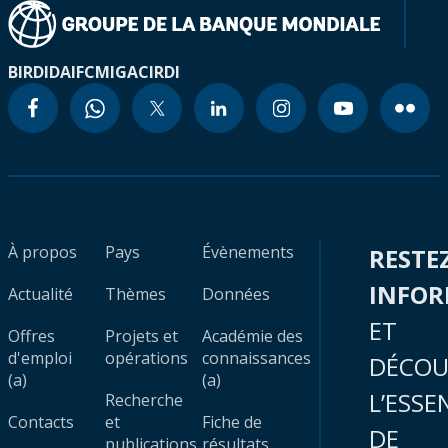
BIRD
IDA
IFC
MIGA
CIRDI
À propos
Pays
Évènements
RESTE
INFO
Actualité
Thèmes
Données
ET
Offres
Projets et
Académie des
d'emploi
opérations
connaissances
DÉCOU
(a)
(a)
L’ESSE
Recherche
Contacts
et
Fiche de
DE
publications
résultats